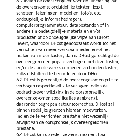
6.2 Indien de opdrachtgever voor de uitvoering van
de overeenkomst onduidelijke teksten, kopij,
schetsen, tekeningen, modellen, foto's, etc.
ondeugdelijke informatiedragers,
computerprogrammatuur, databestanden of in
andere zin ondeugdelijke materialen en/of
producten of op ondeugdelijke wijze aan DHost
levert, waardoor DHost genoodzaakt wordt tot het
verrichten van meer werkzaamheden en/of het
maken van meer kosten, dan is DHost gerechtigd de
overeengekomen prijs te verhogen met deze kosten,
en/of de aan de werkzaamheden verbonden kosten,
zulks uitsluitend te beoordelen door DHost
6.3 DHost is gerechtigd de overeengekomen prijs te
verhogen respectievelijk te verlagen indien de
opdrachtgever wijziging in de oorspronkelijk
overeengekomen specificaties aanbrengt,
daaronder begrepen auteurscorrecties. DHost zal
binnen redelijke grenzen hieraan meewerken,
indien de te verrichten prestatie niet wezenlijk
afwijkt van de oorspronkelijk overeengekomen
prestatie.
6.4 DHost kan op ieder gewenst moment haar