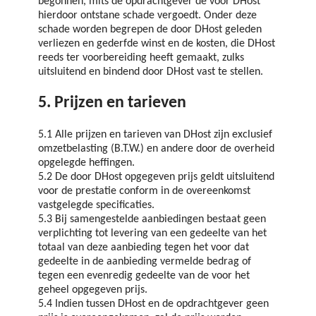
begonnen, mits de opdrachtgever de voor DHost
hierdoor ontstane schade vergoedt. Onder deze
schade worden begrepen de door DHost geleden
verliezen en gederfde winst en de kosten, die DHost
reeds ter voorbereiding heeft gemaakt, zulks
uitsluitend en bindend door DHost vast te stellen.
5. Prijzen en tarieven
5.1 Alle prijzen en tarieven van DHost zijn exclusief
omzetbelasting (B.T.W.) en andere door de overheid
opgelegde heffingen.
5.2 De door DHost opgegeven prijs geldt uitsluitend
voor de prestatie conform in de overeenkomst
vastgelegde specificaties.
5.3 Bij samengestelde aanbiedingen bestaat geen
verplichting tot levering van een gedeelte van het
totaal van deze aanbieding tegen het voor dat
gedeelte in de aanbieding vermelde bedrag of
tegen een evenredig gedeelte van de voor het
geheel opgegeven prijs.
5.4 Indien tussen DHost en de opdrachtgever geen