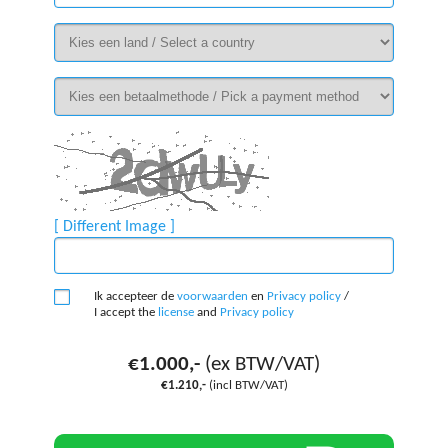
[ Different Image ]
Ik accepteer de
voorwaarden
en
Privacy policy
/
I accept the
license
and
Privacy policy
€1.000,-
(ex BTW/VAT)
€1.210,-
(incl BTW/VAT)