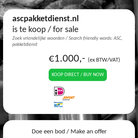
ascpakketdienst.nl
is te koop / for sale
Zoek vriendelijke woorden / Search friendly words: ASC,
pakketdienst
€1.000,-
(ex BTW/VAT)
KOOP DIRECT / BUY NOW
Doe een bod / Make an offer