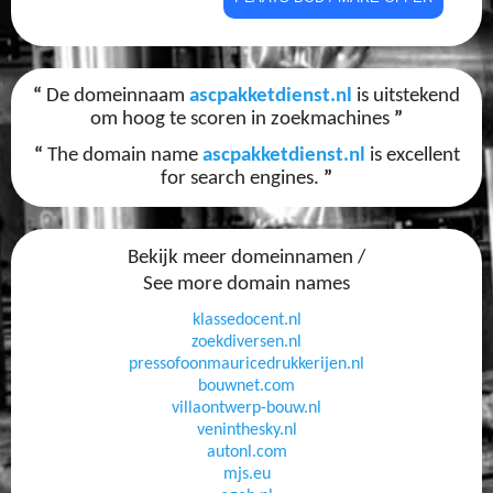
“
De domeinnaam
ascpakketdienst.nl
is uitstekend
om hoog te scoren in zoekmachines
”
“
The domain name
ascpakketdienst.nl
is excellent
for search engines.
”
Bekijk meer domeinnamen /
See more domain names
klassedocent.nl
zoekdiversen.nl
pressofoonmauricedrukkerijen.nl
bouwnet.com
villaontwerp-bouw.nl
veninthesky.nl
autonl.com
mjs.eu